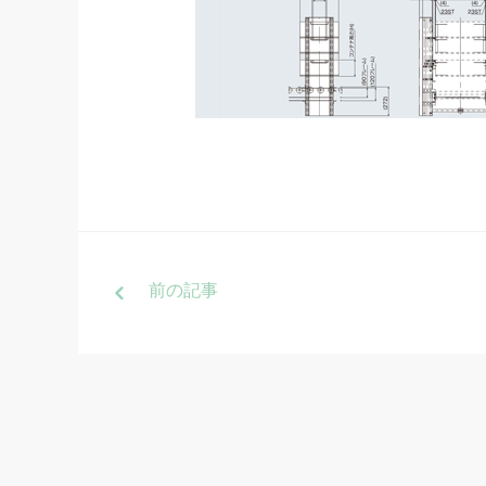
前
の記事