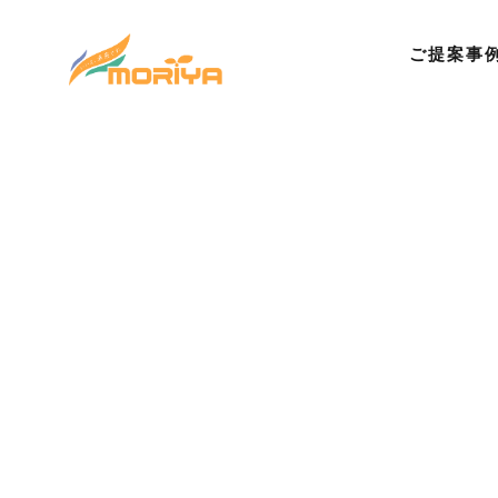
ご提案事
©