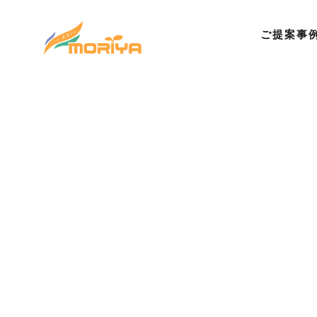
ご提案事
©