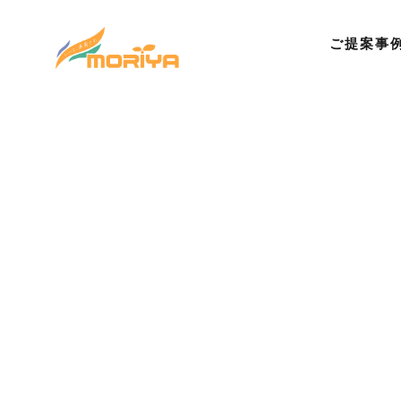
ご提案事
©