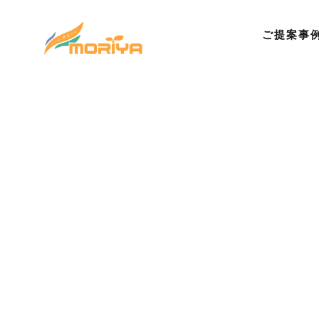
ご提案事
©