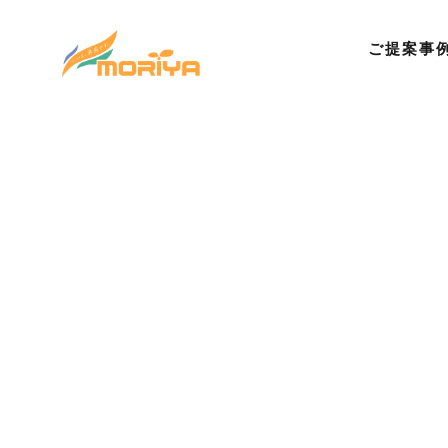
ご提案事
©