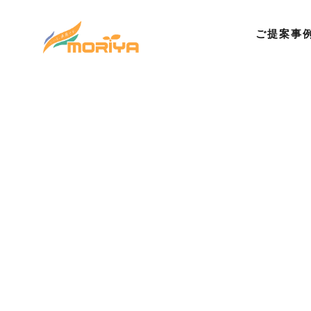
ご提案事
©