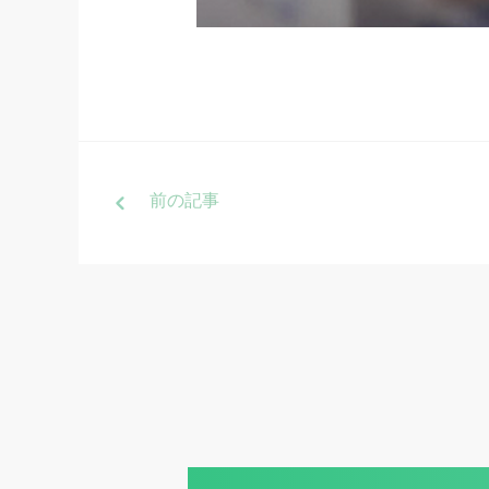
前
の記事