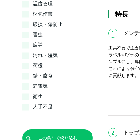
温度管理
特長
梱包作業
破損・傷防止
1
メンテ
害虫
疲労
工具不要で主要
ラベル印字部の
汚れ・湿気
ンプルにし、専
荷役
これにより保守
に貢献します。
錆・腐食
静電気
衛生
人手不足
2
トラブ