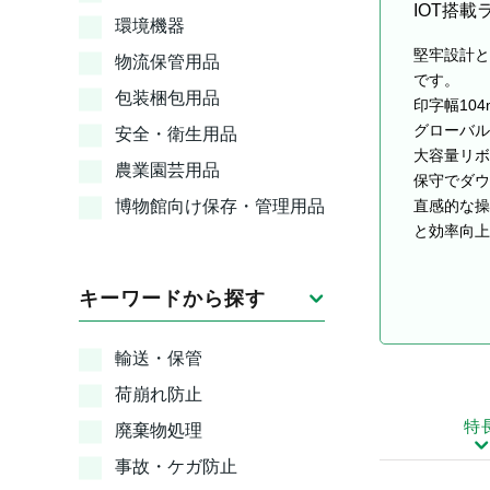
IOT搭
環境機器
堅牢設計と
物流保管用品
です。
包装梱包用品
印字幅10
グローバル
安全・衛生用品
大容量リボ
農業園芸用品
保守でダウ
博物館向け保存・管理用品
直感的な操
と効率向上
キーワードから探す
輸送・保管
荷崩れ防止
特
廃棄物処理
事故・ケガ防止