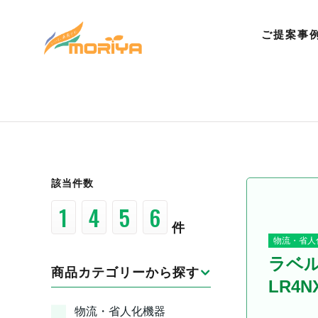
ご提案事
該当件数
3
1
4
2
件
物流・省人
ラベ
商品カテゴリーから探す
LR4
物流・省人化機器