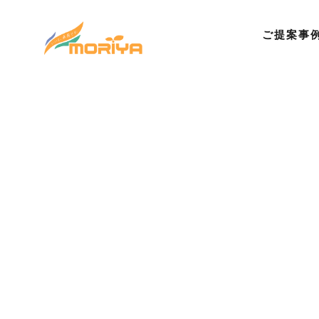
ご提案事
©