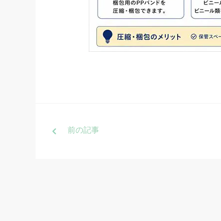
前
の記事