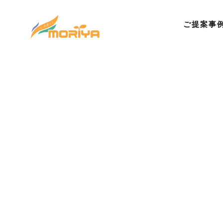
ご提案事
©