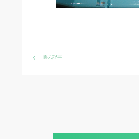
前
の記事