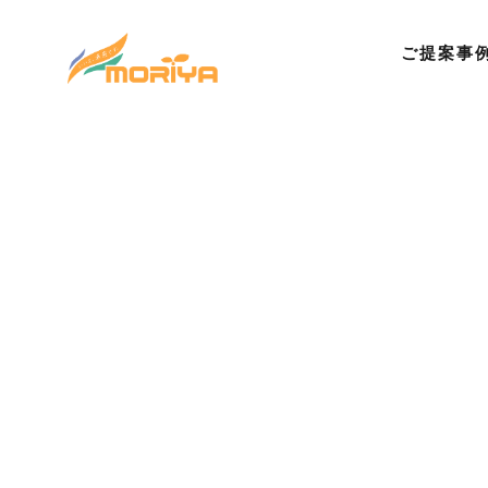
ご提案事
©