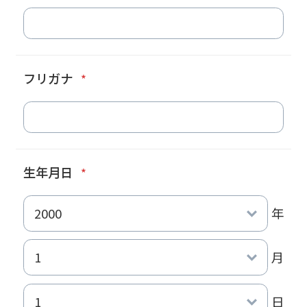
フリガナ
*
生年月日
*
年
月
日