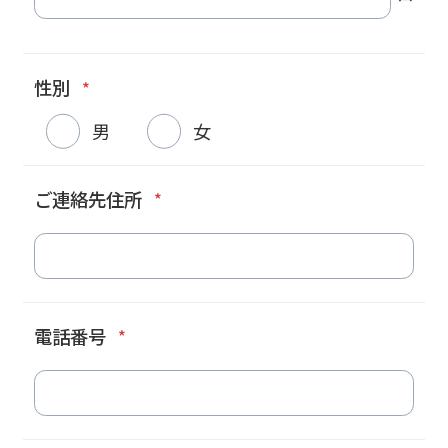
性別
*
男
女
ご連絡先住所
*
電話番号
*