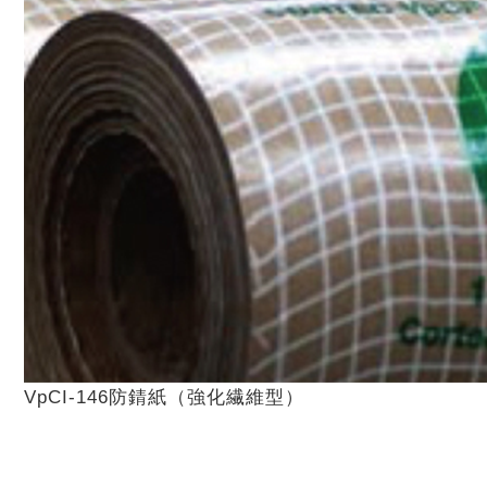
VpCI-146防錆紙（強化繊維型）