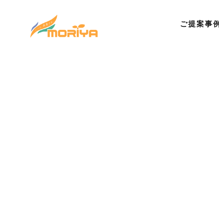
ご提案事
©