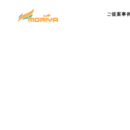
ご提案事
©